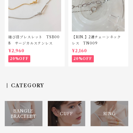
結び目ブレスレット TSB00
【RIN.】2連チェーンネック
8 サージカルステンレス
レス TN009
¥2,960
¥2,160
20%OFF
20%OFF
CATEGORY
BANGLE
CUFF
RING
BRACELET