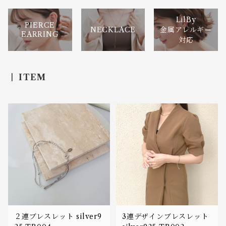
LilBy
PIERCE
NECKLACE
金属アレルギー
EARRING
対応
ITEM
２連ブレスレット silver9
3連デザインブレスレット