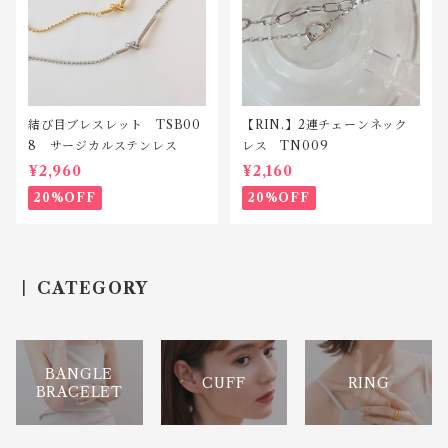
結び目ブレスレット TSB00
【RIN.】2連チェーンネック
8 サージカルステンレス
レス TN009
¥2,960
¥2,160
20%OFF
20%OFF
CATEGORY
BANGLE
CUFF
RING
BRACELET