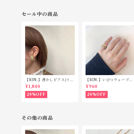
セール中の商品
【RIN.】透かしピアス/イヤ
【RIN.】いびつウェーブピ
リング TP008/TE008
ンキーリング R025
¥1,840
¥960
20%OFF
20%OFF
その他の商品