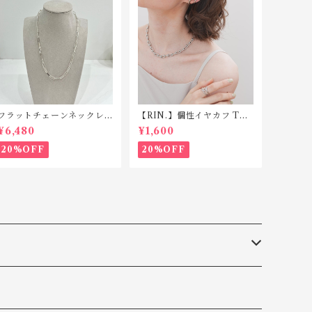
フラットチェーンネックレ
【RIN.】個性イヤカフ TC0
ス シルバー925 N042
05(片耳用)
¥6,480
¥1,600
20%OFF
20%OFF