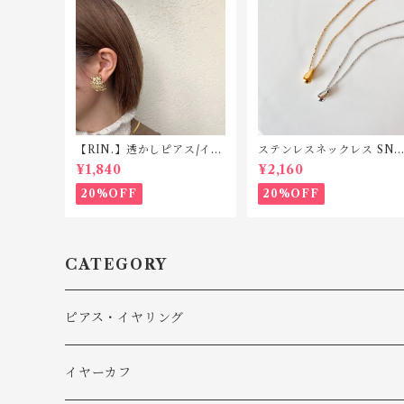
【RIN.】透かしピアス/イヤ
ステンレスネックレス SN0
リング TP008/TE008
05
¥1,840
¥2,160
20%OFF
20%OFF
CATEGORY
ピアス・イヤリング
ピアス
イヤーカフ