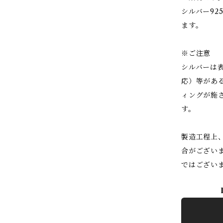
シルバー9
ます。
※ご注意
シルバーは
応）等があ
ィングが施
す。
製造工程上
合がござい
ではござい