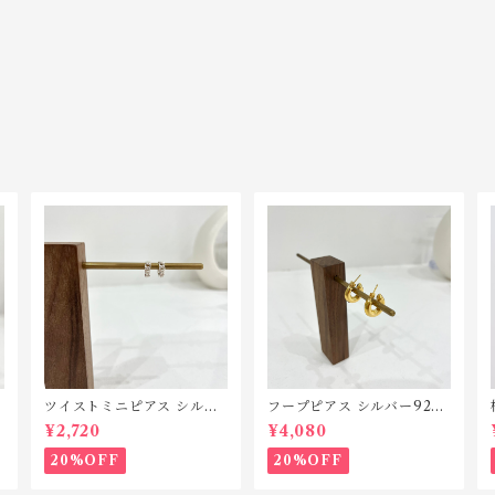
1
ツイストミニピアス シルバ
フープピアス シルバー925
ー925 P184
P132
¥2,720
¥4,080
20%OFF
20%OFF