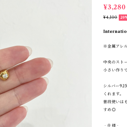
¥3,280
¥4,100
20
Internatio
※金属アレ
中央のスト
小さい作り
シルバー9
くれます。
普段使いは
すめ◎
‐仕様‐