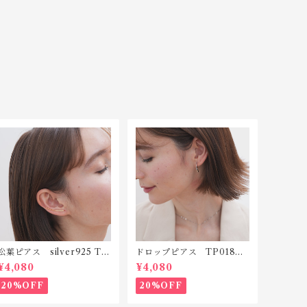
松葉ピアス silver925 TP
ドロップピアス TP018 s
009
ilver925
¥4,080
¥4,080
20%OFF
20%OFF