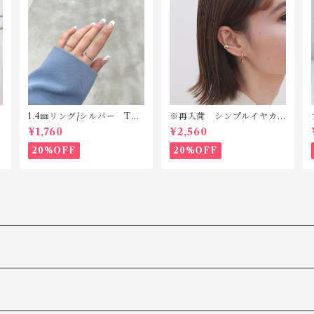
1.4㎜リング/シルバー TSR
※再入荷 シンプルイヤカ
003 サージカルステンレ
フ silver925 TC007(片耳
¥1,760
¥2,560
ス
用)
20%OFF
20%OFF