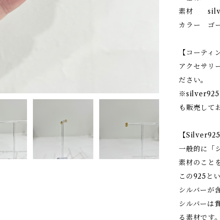
素材 silv
カラー ゴ
【コーティ
アクセサリ
ださい。
※silve
も販売して
【Silver9
一般的に「
素材のこと
この925と
シルバーが
シルバーは
る素材です