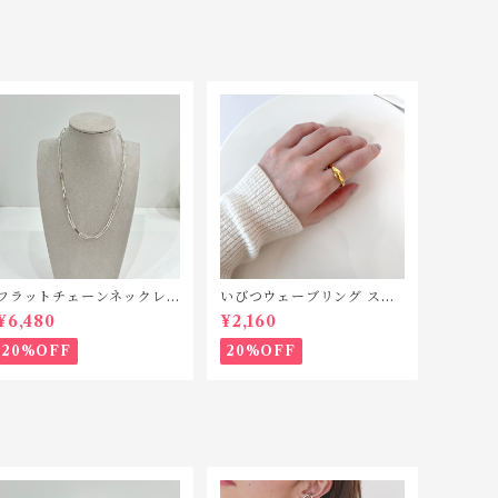
フラットチェーンネックレ
いびつウェーブリング ステ
ス シルバー925 N042
ンレス SR010
¥6,480
¥2,160
20%OFF
20%OFF