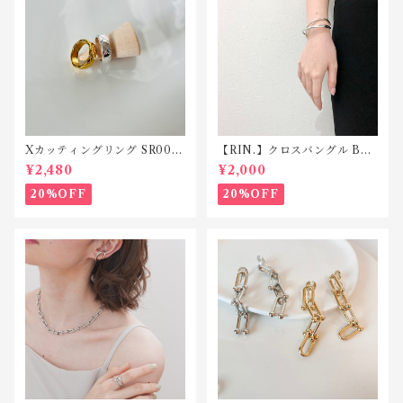
Xカッティングリング SR002
【RIN.】クロスバングル B02
ステンレス
3
¥2,480
¥2,000
20%OFF
20%OFF