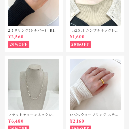
2ミリリング(シルバー) R118
【RIN.】シンプルネックレス
silver925
Ｎ001
¥2,560
¥1,600
20%OFF
20%OFF
フラットチェーンネックレス
いびつウェーブリング ステン
シルバー925 N042
レス SR010
¥6,480
¥2,160
20%OFF
20%OFF