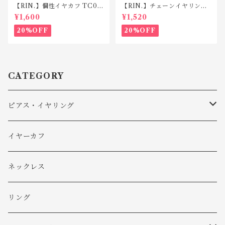
【RIN.】個性イヤカフ TC00
【RIN.】チェーンイヤリン
5(片耳用)
グ TE009
¥1,600
¥1,520
20%OFF
20%OFF
CATEGORY
ピアス・イヤリング
ピアス
イヤーカフ
イヤリング
ネックレス
リング