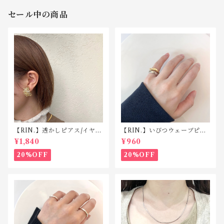
セール中の商品
【RIN.】透かしピアス/イヤリ
【RIN.】いびつウェーブピン
ング TP008/TE008
キーリング R025
¥1,840
¥960
20%OFF
20%OFF