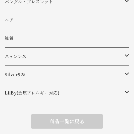
バングル・ブレスレット
バングル
ヘア
ブレスレット
雑貨
ステンレス
ピアス
Silver925
ネックレス
ピアス
LilBy(金属アレルギー対応)
リング
イヤカフ
ピアス・イヤリング
商品一覧に戻る
ピアス
バングル・ブレスレット
ネックレス
イヤーカフ