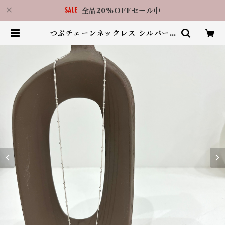
全品20%OFFセール中
つぶチェーンネックレス シルバー9
25 N035 | アクセサリーショップ
LilBy 福岡天神店（RIN.福岡天神
店）