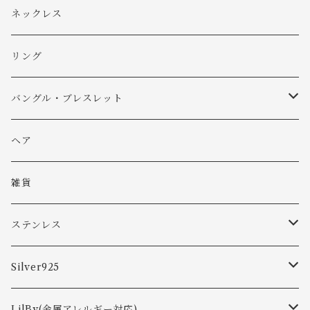
イヤリング
ネックレス
リング
バングル・ブレスレット
バングル
ヘア
ブレスレット
雑貨
ステンレス
ピアス
Silver925
ネックレス
ピアス
LilBy(金属アレルギー対応)