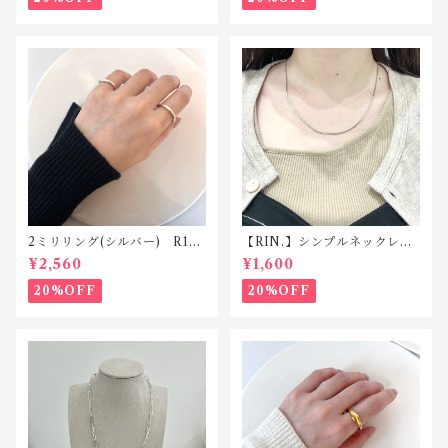
2ミリリング(シルバー) R118
【RIN.】シンプルネックレス
silver925
Ｎ001
¥2,560
¥1,600
20%OFF
20%OFF