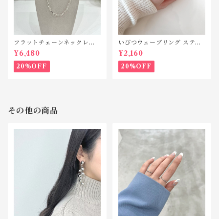
フラットチェーンネックレス
いびつウェーブリング ステン
シルバー925 N042
レス SR010
¥6,480
¥2,160
20%OFF
20%OFF
その他の商品