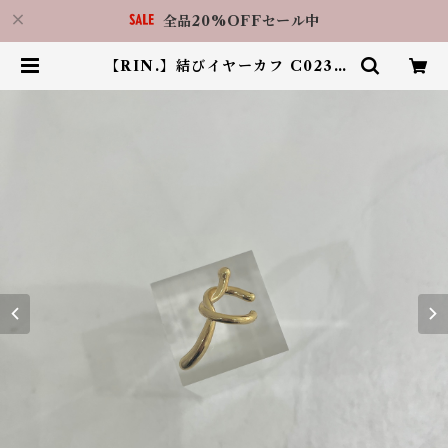
全品20%OFFセール中
【RIN.】結びイヤーカフ C023 |
アクセサリーショップ LilBy 福岡
天神店（RIN.福岡天神店）