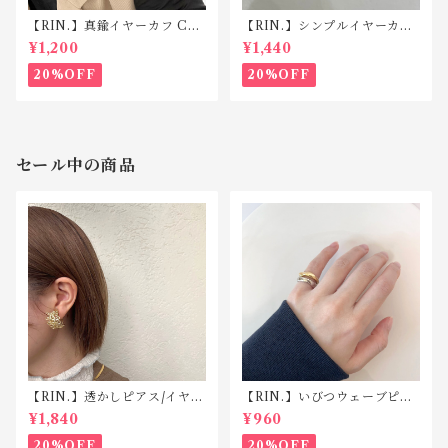
【RIN.】真鍮イヤーカフ C04
【RIN.】シンプルイヤーカフ
3
C042
¥1,200
¥1,440
20%OFF
20%OFF
セール中の商品
【RIN.】透かしピアス/イヤリ
【RIN.】いびつウェーブピン
ング TP008/TE008
キーリング R025
¥1,840
¥960
20%OFF
20%OFF