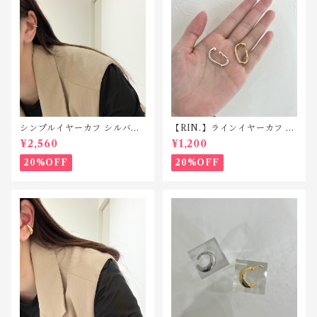
シンプルイヤーカフ シルバー
【RIN.】ラインイヤーカフ C
925 C047
045
¥2,560
¥1,200
20%OFF
20%OFF