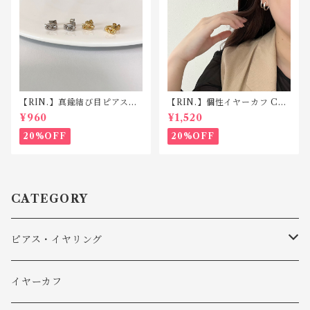
【RIN.】真鍮結び目ピアス
【RIN.】個性イヤーカフ C01
P130
7
¥960
¥1,520
20%OFF
20%OFF
CATEGORY
ピアス・イヤリング
ピアス
イヤーカフ