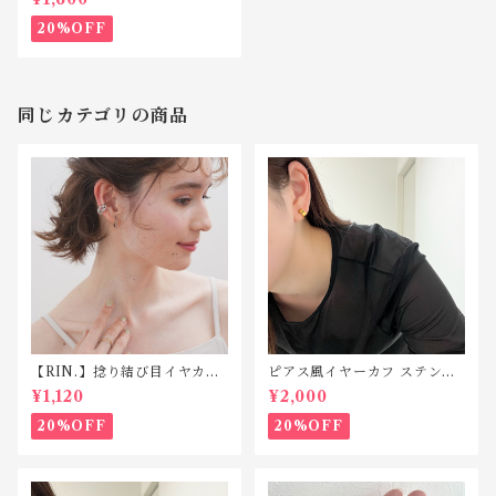
20%OFF
同じカテゴリの商品
【RIN.】捻り結び目イヤカ
ピアス風イヤーカフ ステンレ
フ C048
ス SP212
¥1,120
¥2,000
20%OFF
20%OFF