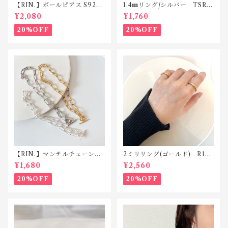
【RIN.】ボールピアス S925
1.4㎜リング/シルバー TSR0
ポスト TP002
03 サージカルステンレス
¥2,080
¥1,760
20%OFF
20%OFF
【RIN.】マンテルチェーンネ
2ミリリング(ゴールド) R119
ックレス N003
silver925
¥1,680
¥2,560
20%OFF
20%OFF