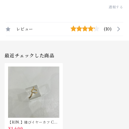
通報する
レビュー
(10)
最近チェックした商品
【RIN.】結びイヤーカフ C02
3
¥1,600