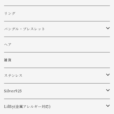
リング
バングル・ブレスレット
バングル
ヘア
ブレスレット
雑貨
ステンレス
ピアス
Silver925
ネックレス
ピアス
LilBy(金属アレルギー対応)