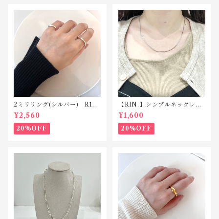
2ミリリング(シルバー) R118
【RIN.】シンプルネックレス
silver925
Ｎ001
¥2,560
¥1,600
20%OFF
20%OFF