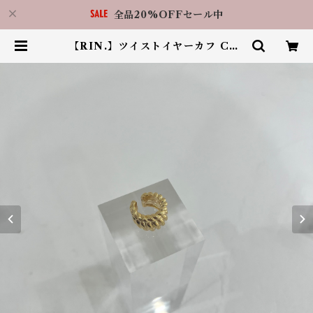
全品20%OFFセール中
【RIN.】ツイストイヤーカフ C00
8 | アクセサリーショップ LilBy 福
岡天神店（RIN.福岡天神店）