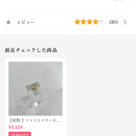
レビュー
(10)
最近チェックした商品
【RIN.】ツイストイヤーカフ
C008
¥1,120
20%OFF