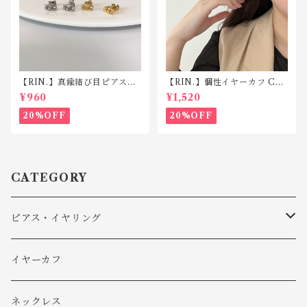
【RIN.】真鍮結び目ピアス
【RIN.】個性イヤーカフ C01
P130
7
¥960
¥1,520
20%OFF
20%OFF
CATEGORY
ピアス・イヤリング
ピアス
イヤーカフ
イヤリング
ネックレス