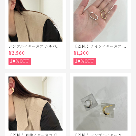
シンプルイヤーカフ シルバー
【RIN.】ラインイヤーカフ C
925 C047
045
¥2,560
¥1,200
20%OFF
20%OFF
【RIN.】真鍮イヤーカフ C04
【RIN.】シンプルイヤーカフ