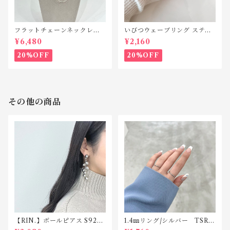
フラットチェーンネックレス
いびつウェーブリング ステン
シルバー925 N042
レス SR010
¥6,480
¥2,160
20%OFF
20%OFF
その他の商品
【RIN.】ボールピアス S925
1.4㎜リング/シルバー TSR0
ポスト TP002
03 サージカルステンレス