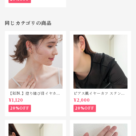
同じカテゴリの商品
【RIN.】捻り結び目イヤカ
ピアス風イヤーカフ ステンレ
フ C048
ス SP212
¥1,120
¥2,000
20%OFF
20%OFF