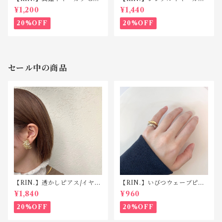
3
C042
¥1,200
¥1,440
20%OFF
20%OFF
セール中の商品
【RIN.】透かしピアス/イヤリ
【RIN.】いびつウェーブピン
ング TP008/TE008
キーリング R025
¥1,840
¥960
20%OFF
20%OFF