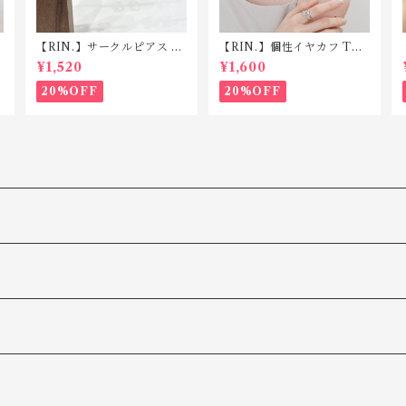
【RIN.】サークルピアス P1
【RIN.】個性イヤカフ TC0
29
05(片耳用)
¥1,520
¥1,600
20%OFF
20%OFF