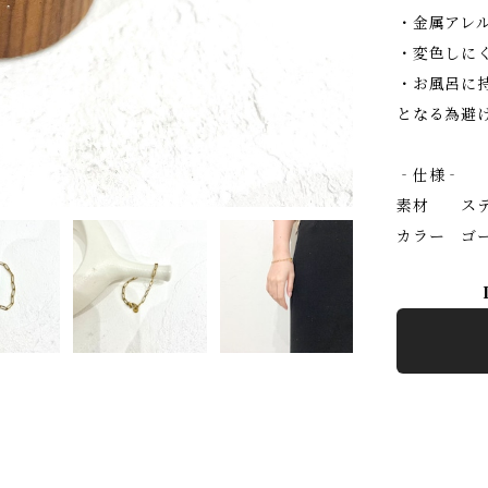
・金属アレ
・変色しに
・お風呂に
となる為避
‐仕様‐
素材 ステ
カラー ゴ