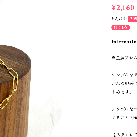
¥2,160
¥2,700
20
残り1点
Internatio
※金属アレ
シンプルな
どんな服装
すめです。
シンプルな
すること間
【ステンレ