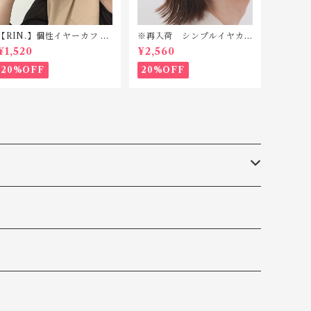
【RIN.】個性イヤーカフ C
※再入荷 シンプルイヤカ
017
フ silver925 TC007(片耳
¥1,520
¥2,560
用)
20%OFF
20%OFF