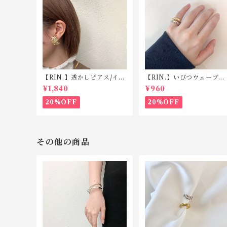
【RIN.】透かしピアス/イヤ
【RIN.】いびつウェーブピ
リング TP008/TE008
ンキーリング R025
¥1,840
¥960
20%OFF
20%OFF
その他の商品