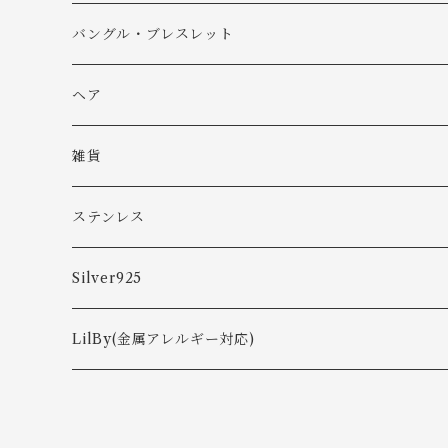
バングル・ブレスレット
バングル
ヘア
ブレスレット
雑貨
ステンレス
ピアス
Silver925
ネックレス
ピアス
LilBy(金属アレルギー対応)
リング
イヤカフ
ピアス・イヤリング