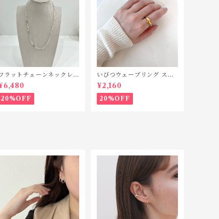
フラットチェーンネックレ
いびつウェーブリング ステ
ス シルバー925 N042
ンレス SR010
¥6,480
¥2,160
20%OFF
20%OFF