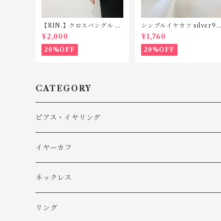
【RIN.】クロスバングル B
シンプルイヤカフ silver92
023
5 TC014(片耳用)
¥2,000
¥1,760
20%OFF
20%OFF
CATEGORY
ピアス・イヤリング
ピアス
イヤーカフ
イヤリング
ネックレス
リング