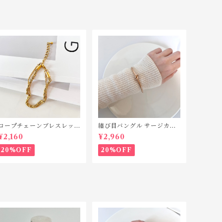
ロープチェーンブレスレッ
結び目バングル サージカル
ト ステンレス SB001
ステンレス TSB011
¥2,160
¥2,960
20%OFF
20%OFF