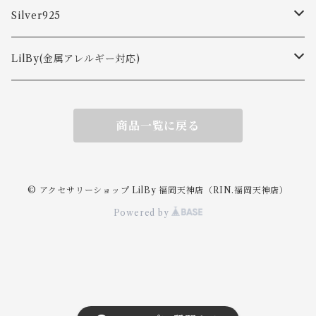
ピアス
Silver925
ネックレス
ピアス
LilBy(金属アレルギー対応)
リング
イヤカフ
ピアス・イヤリング
商品一覧に戻る
ピアス
バングル・ブレスレット
ネックレス
イヤーカフ
イヤリング
リング
ネックレス
© アクセサリーショップ LilBy 福岡天神店（RIN.福岡天神店）
Powered by
バングル・ブレスレット
リング
バングル・ブレスレット
ブレスレット