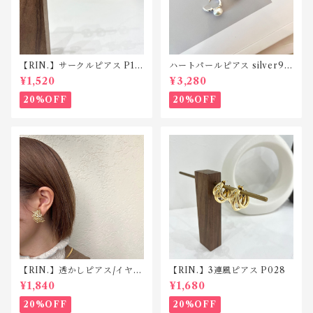
【RIN.】サークルピアス P12
ハートパールピアス silver92
9
5 P150
¥1,520
¥3,280
20%OFF
20%OFF
【RIN.】透かしピアス/イヤリ
【RIN.】3連風ピアス P028
ング TP008/TE008
¥1,840
¥1,680
20%OFF
20%OFF