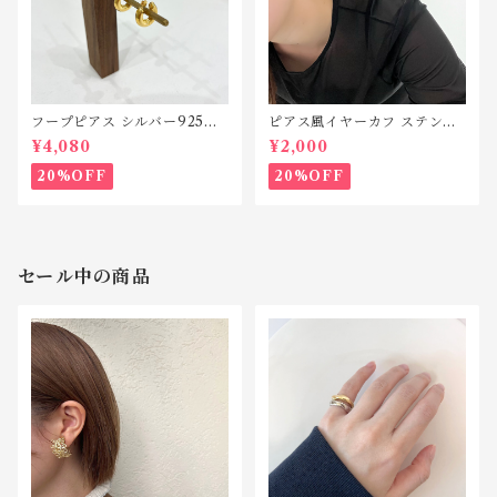
フープピアス シルバー925
ピアス風イヤーカフ ステンレ
P132
ス SP212
¥4,080
¥2,000
20%OFF
20%OFF
セール中の商品