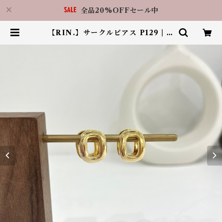
全品20%OFFセール中
【RIN.】サークルピアス P129 | ア
クセサリーショップ LilBy 福岡天
神店（RIN.福岡天神店）