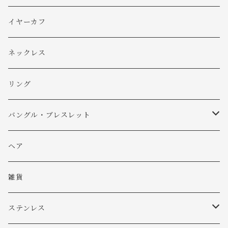
ピアス
イヤーカフ
イヤリング
ネックレス
リング
バングル・ブレスレット
バングル
ヘア
ブレスレット
雑貨
ステンレス