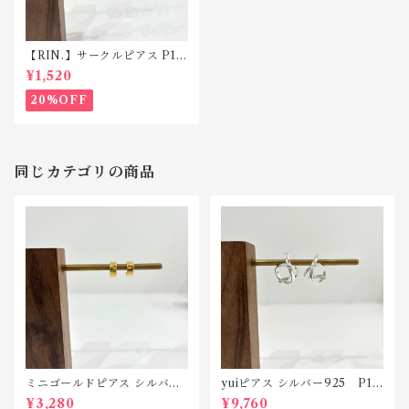
【RIN.】サークルピアス P12
9
¥1,520
20%OFF
同じカテゴリの商品
ミニゴールドピアス シルバー
yuiピアス シルバー925 P19
925 P193
0
¥3,280
¥9,760