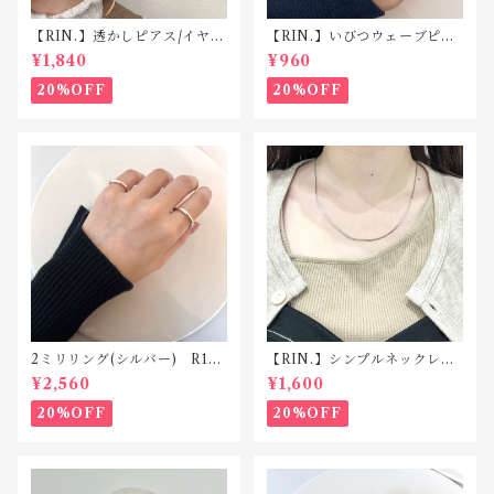
【RIN.】透かしピアス/イヤリ
【RIN.】いびつウェーブピン
ング TP008/TE008
キーリング R025
¥1,840
¥960
20%OFF
20%OFF
2ミリリング(シルバー) R118
【RIN.】シンプルネックレス
silver925
Ｎ001
¥2,560
¥1,600
20%OFF
20%OFF