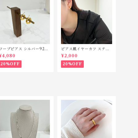
フープピアス シルバー925
ピアス風イヤーカフ ステン
P132
レス SP212
¥4,080
¥2,000
20%OFF
20%OFF