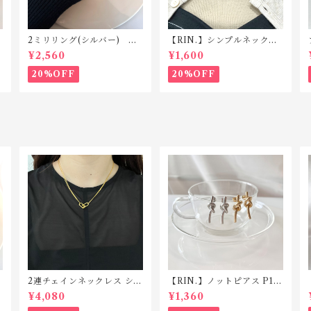
2ミリリング(シルバー) R1
【RIN.】シンプルネックレ
18 silver925
ス Ｎ001
¥2,560
¥1,600
20%OFF
20%OFF
2連チェインネックレス シル
【RIN.】ノットピアス P16
バー925 N039
6
¥4,080
¥1,360