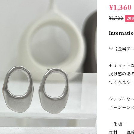
¥1,360
¥1,700
20
Internatio
※【金属ア
セミマット
抜け感のあ
てくれます
シンプルな
ィーシーン
‐仕様‐
素材 真