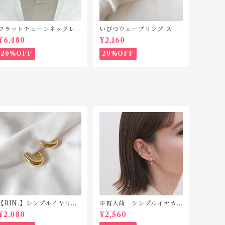
フラットチェーンネックレ
いびつウェーブリング ステ
ス シルバー925 N042
ンレス SR010
¥6,480
¥2,160
20%OFF
20%OFF
【RIN.】シンプルイヤリン
※再入荷 シンプルイヤカ
グ TE002
フ silver925 TC007(片耳
¥2,080
¥2,560
用)