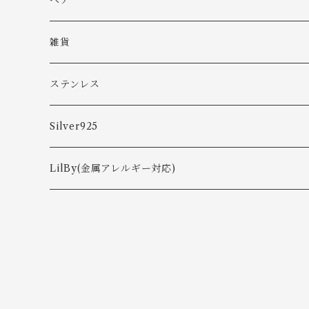
ヘア
ブレスレット
雑貨
ステンレス
ピアス
Silver925
ネックレス
ピアス
LilBy(金属アレルギー対応)
リング
イヤカフ
ピアス・イヤリング
ピアス
バングル・ブレスレット
ネックレス
イヤーカフ
イヤリング
リング
ネックレス