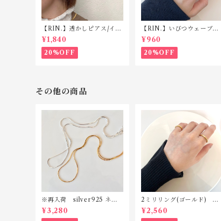
【RIN.】透かしピアス/イヤ
【RIN.】いびつウェーブピ
リング TP008/TE008
ンキーリング R025
¥1,840
¥960
20%OFF
20%OFF
その他の商品
※再入荷 silver925 ネッ
2ミリリング(ゴールド) R1
クレス N026
19 silver925
¥3,280
¥2,560