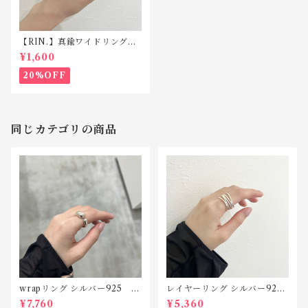
【RIN.】真鍮ワイドリング
R136
¥1,600
20%OFF
同じカテゴリの商品
wrapリング シルバー925 R
レイヤーリング シルバー925
122
R065
¥7,760
¥5,360