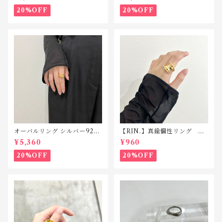
20%OFF
20%OFF
オーバルリング シルバー925
【RIN.】真鍮個性リング R1
R018
70
¥5,360
¥960
20%OFF
20%OFF