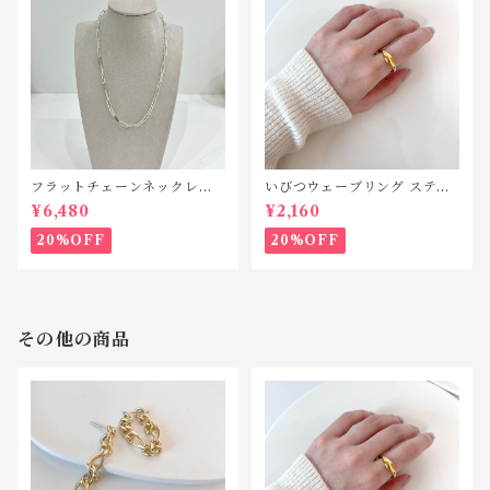
フラットチェーンネックレス
いびつウェーブリング ステン
シルバー925 N042
レス SR010
¥6,480
¥2,160
20%OFF
20%OFF
その他の商品