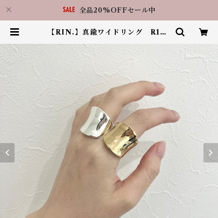
全品20%OFFセール中
【RIN.】真鍮ワイドリング R136
| アクセサリーショップ LilBy 福岡
天神店（RIN.福岡天神店）