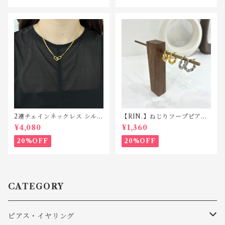
2連チェインネックレス シルバ
【RIN.】ねじりフープピアス
ー925 N039
P007
¥4,080
¥1,360
20%OFF
20%OFF
CATEGORY
ピアス・イヤリング