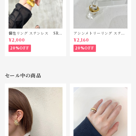
個性リング ステンレス SR1
アシンメトリーリング ステン
27
レス SR012
¥2,000
¥2,160
20%OFF
20%OFF
セール中の商品