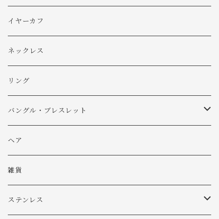
ピアス
イヤーカフ
イヤリング
ネックレス
リング
バングル・ブレスレット
バングル
ヘア
ブレスレット
雑貨
ステンレス