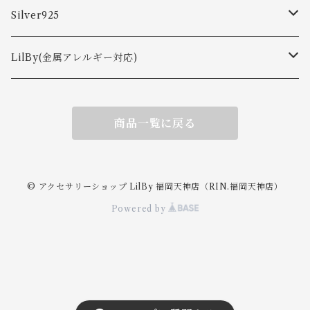
ピアス
Silver925
ネックレス
ピアス
LilBy(金属アレルギー対応)
リング
イヤカフ
ピアス・イヤリング
商品一覧に戻る
ピアス
バングル・ブレスレット
ネックレス
イヤーカフ
イヤリング
リング
ネックレス
© アクセサリーショップ LilBy 福岡天神店（RIN.福岡天神店）
Powered by
バングル・ブレスレット
リング
バングル・ブレスレット
ブレスレット