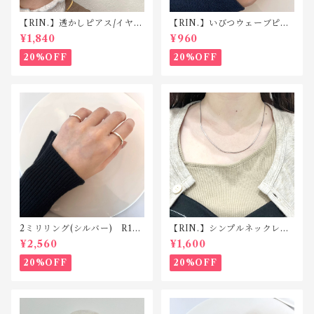
【RIN.】透かしピアス/イヤリ
【RIN.】いびつウェーブピン
ング TP008/TE008
キーリング R025
¥1,840
¥960
20%OFF
20%OFF
2ミリリング(シルバー) R118
【RIN.】シンプルネックレス
silver925
Ｎ001
¥2,560
¥1,600
20%OFF
20%OFF