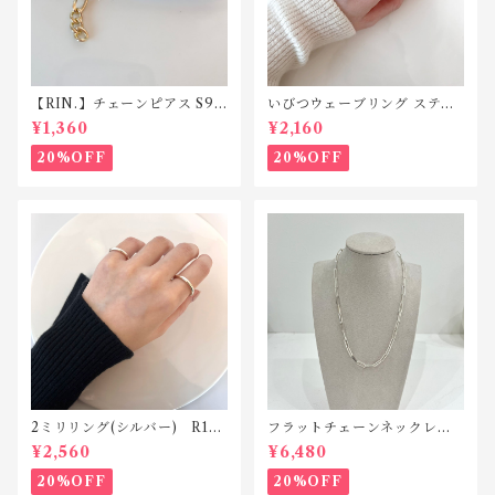
【RIN.】チェーンピアス S92
いびつウェーブリング ステン
5ポスト TP012
レス SR010
¥1,360
¥2,160
20%OFF
20%OFF
2ミリリング(シルバー) R118
フラットチェーンネックレス
silver925
シルバー925 N042
¥2,560
¥6,480
20%OFF
20%OFF