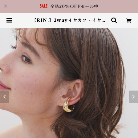
全品20%OFFセール中
【RIN.】2wayイヤカフ・イヤリ
ング 真鍮 C024 【ネット限定商
品】片耳用 | アクセサリーショップ
LilBy 福岡天神店（RIN.福岡天神
店）