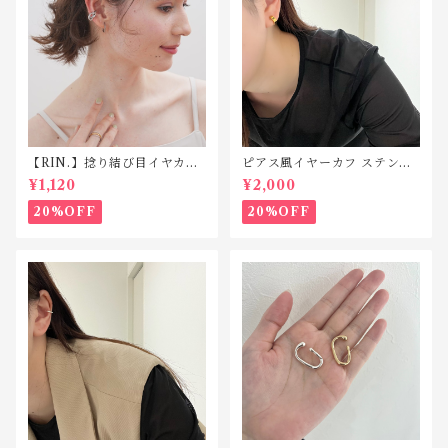
【RIN.】捻り結び目イヤカ
ピアス風イヤーカフ ステンレ
フ C048
ス SP212
¥1,120
¥2,000
20%OFF
20%OFF