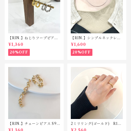
【RIN.】ねじりフープピアス
【RIN.】シンプルネックレス
P007
Ｎ001
¥1,360
¥1,600
20%OFF
20%OFF
【RIN.】チェーンピアス S92
2ミリリング(ゴールド) R119
5ポスト TP012
silver925
¥1,360
¥2,560