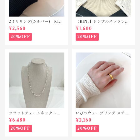
2ミリリング(シルバー) R118
【RIN.】シンプルネックレス
silver925
Ｎ001
¥2,560
¥1,600
20%OFF
20%OFF
フラットチェーンネックレス
いびつウェーブリング ステン
シルバー925 N042
レス SR010
¥6,480
¥2,160
20%OFF
20%OFF