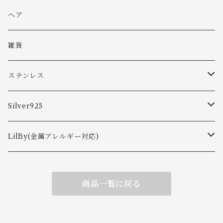
バングル
ヘア
ブレスレット
雑貨
ステンレス
ピアス
Silver925
ネックレス
ピアス
LilBy(金属アレルギー対応)
リング
イヤカフ
ピアス・イヤリング
商品一覧に戻る
ピアス
バングル・ブレスレット
ネックレス
イヤーカフ