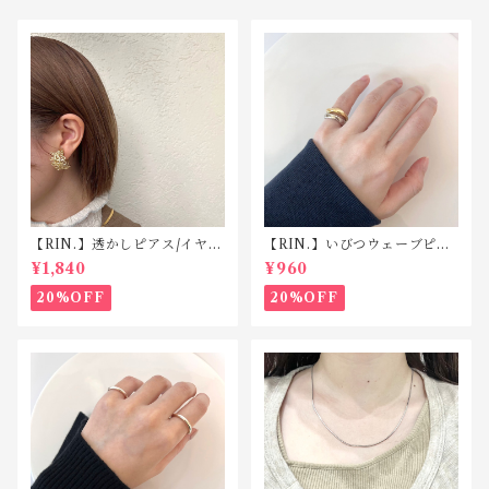
【RIN.】透かしピアス/イヤリ
【RIN.】いびつウェーブピン
ング TP008/TE008
キーリング R025
¥1,840
¥960
20%OFF
20%OFF