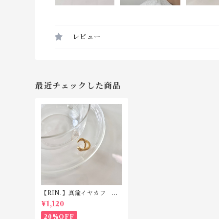
レビュー
最近チェックした商品
【RIN.】真鍮イヤカフ C0
14
¥1,120
20%OFF