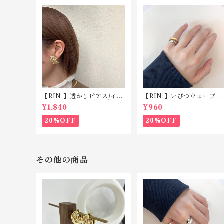
【RIN.】透かしピアス/イヤ
【RIN.】いびつウェーブピ
リング TP008/TE008
ンキーリング R025
¥1,840
¥960
20%OFF
20%OFF
その他の商品