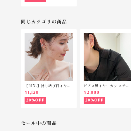
同じカテゴリの商品
【RIN.】捻り結び目イヤカ
ピアス風イヤーカフ ステン
フ C048
レス SP212
¥1,120
¥2,000
20%OFF
20%OFF
セール中の商品