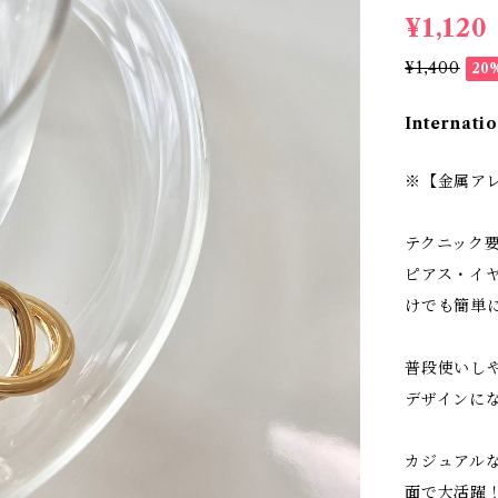
¥1,120
¥1,400
20
Internatio
※【金属ア
テクニック
ピアス・イ
けでも簡単
普段使いし
デザインに
カジュアル
面で大活躍