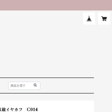
真鍮イヤカフ C014