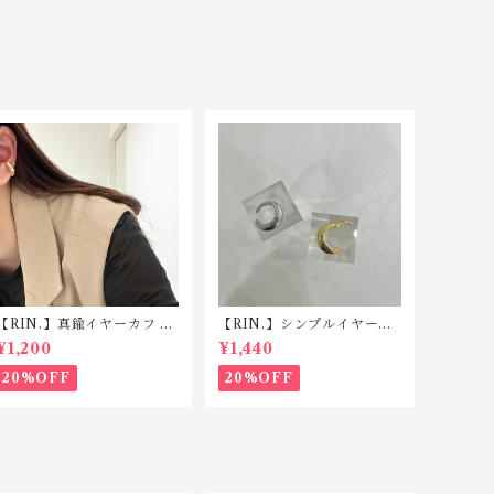
【RIN.】真鍮イヤーカフ C
【RIN.】シンプルイヤーカ
043
フ C042
¥1,200
¥1,440
20%OFF
20%OFF