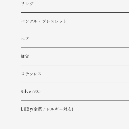
リング
バングル・ブレスレット
バングル
ヘア
ブレスレット
雑貨
ステンレス
ピアス
Silver925
ネックレス
ピアス
LilBy(金属アレルギー対応)
リング
イヤカフ
ピアス・イヤリング