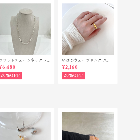
フラットチェーンネックレ
いびつウェーブリング ステ
ス シルバー925 N042
ンレス SR010
¥6,480
¥2,160
20%OFF
20%OFF