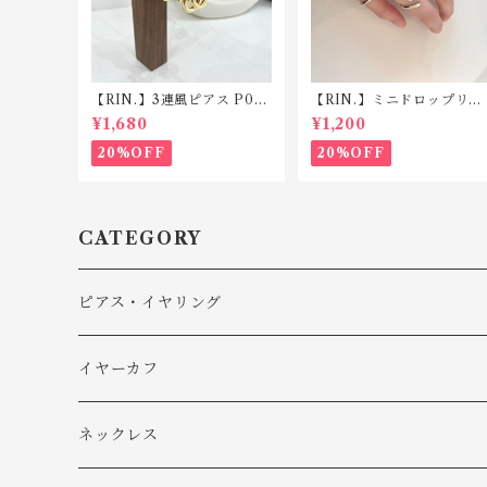
【RIN.】3連風ピアス P02
【RIN.】ミニドロップリン
8
グ R033 【ネット限定商
¥1,680
¥1,200
品】
20%OFF
20%OFF
CATEGORY
ピアス・イヤリング
ピアス
イヤーカフ
イヤリング
ネックレス