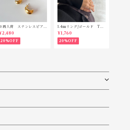
※再入荷 ステンレスピア
1.4㎜リング/ゴールド TSR
ス SP205
003 サージカルステンレ
¥2,480
¥1,760
ス
20%OFF
20%OFF