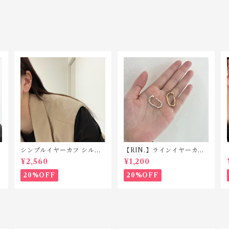
シンプルイヤーカフ シルバ
【RIN.】ラインイヤーカフ
ー925 C047
C045
¥2,560
¥1,200
20%OFF
20%OFF