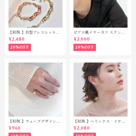
【RIN.】H型ブレスレット
ピアス風イヤーカフ ステンレ
TB013
ス SP212
¥2,480
¥2,000
20%OFF
20%OFF
【RIN.】ウェーブデザインピ
【RIN.】ヘリックス イヤカ
ンキーリング R004
フ(片耳用) TC002
¥960
¥2,080