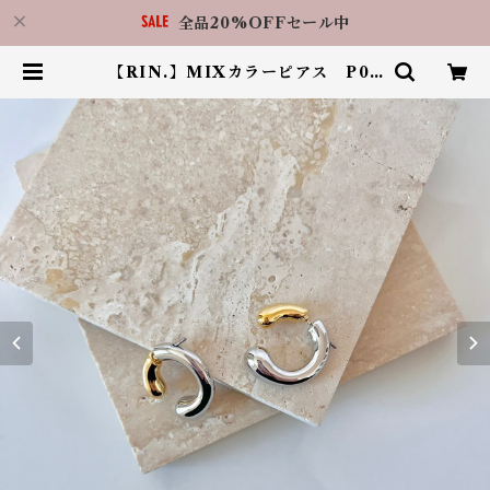
全品20%OFFセール中
【RIN.】MIXカラーピアス P05
5 | アクセサリーショップ LilBy 福
岡天神店（RIN.福岡天神店）