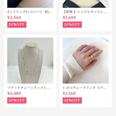
2ミリリング(シルバー) R118
【RIN.】シンプルネックレス
silver925
Ｎ001
¥2,560
¥1,600
20%OFF
20%OFF
フラットチェーンネックレス
いびつウェーブリング ステン
シルバー925 N042
レス SR010
¥6,480
¥2,160
20%OFF
20%OFF