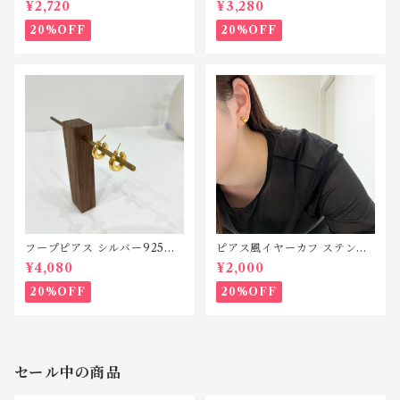
¥2,720
¥3,280
20%OFF
20%OFF
フープピアス シルバー925
ピアス風イヤーカフ ステンレ
P132
ス SP212
¥4,080
¥2,000
20%OFF
20%OFF
セール中の商品