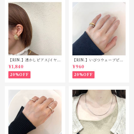
【RIN.】透かしピアス/イヤリ
【RIN.】いびつウェーブピン
ング TP008/TE008
キーリング R025
¥1,840
¥960
20%OFF
20%OFF