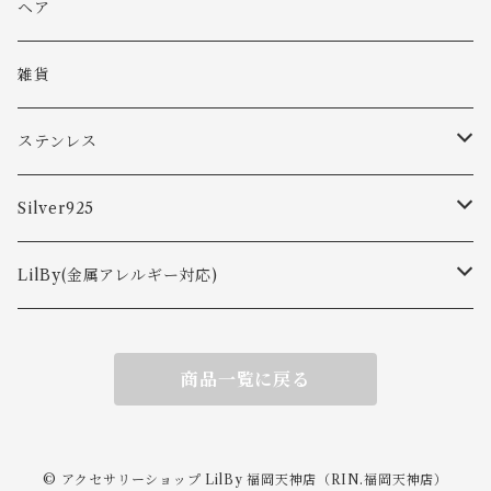
バングル
ヘア
ブレスレット
雑貨
ステンレス
ピアス
Silver925
ネックレス
ピアス
LilBy(金属アレルギー対応)
リング
イヤカフ
ピアス・イヤリング
商品一覧に戻る
ピアス
バングル・ブレスレット
ネックレス
イヤーカフ
イヤリング
リング
ネックレス
© アクセサリーショップ LilBy 福岡天神店（RIN.福岡天神店）