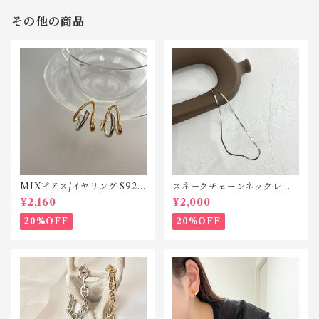
その他の商品
MIXピアス/イヤリング S925
スネークチェーンネックレス
ポスト TP004/TE004
ステンレス SN011
¥2,160
¥2,000
20%OFF
20%OFF