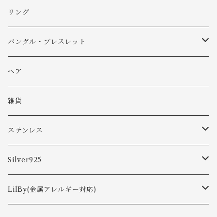
リング
バングル・ブレスレット
バングル
ヘア
ブレスレット
雑貨
ステンレス
ピアス
Silver925
ネックレス
ピアス
LilBy(金属アレルギー対応)