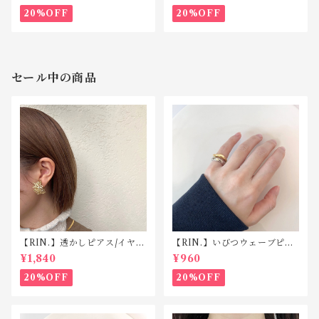
20%OFF
20%OFF
セール中の商品
【RIN.】透かしピアス/イヤリ
【RIN.】いびつウェーブピン
ング TP008/TE008
キーリング R025
¥1,840
¥960
20%OFF
20%OFF