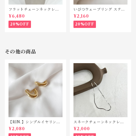
フラットチェーンネックレス
いびつウェーブリング ステン
シルバー925 N042
レス SR010
¥6,480
¥2,160
20%OFF
20%OFF
その他の商品
【RIN.】シンプルイヤリン
スネークチェーンネックレス
グ TE002
ステンレス SN011
¥2,080
¥2,000