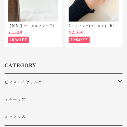
【RIN.】サークルピアス P12
2ミリリング(ゴールド) R119
9
silver925
¥1,520
¥2,560
20%OFF
20%OFF
CATEGORY
ピアス・イヤリング
ピアス
イヤーカフ
イヤリング
ネックレス