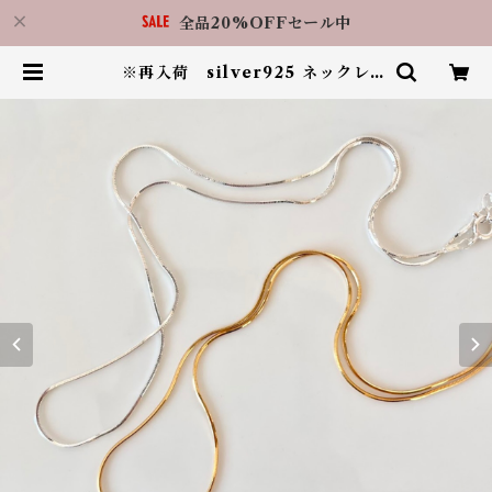
全品20%OFFセール中
※再入荷 silver925 ネックレ
ス N026 | アクセサリーショップ
LilBy 福岡天神店（RIN.福岡天神
店）