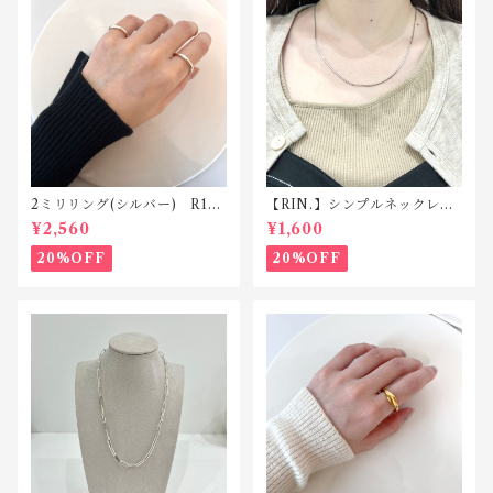
2ミリリング(シルバー) R118
【RIN.】シンプルネックレス
silver925
Ｎ001
¥2,560
¥1,600
20%OFF
20%OFF