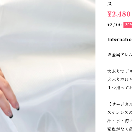
ス
¥2,480
¥3,100
20
Internatio
※金属アレ
大ぶりでデ
大ぶりだけ
１つ持って
【サージカ
ステンレス
汗・水・海
変色がなく